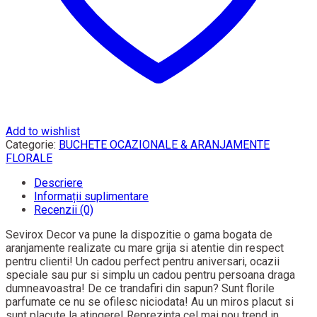
Caare
Add to wishlist
Categorie:
BUCHETE OCAZIONALE & ARANJAMENTE
FLORALE
Descriere
Informații suplimentare
Recenzii (0)
Sevirox Decor va pune la dispozitie o gama bogata de
aranjamente realizate cu mare grija si atentie din respect
pentru clienti! Un cadou perfect pentru aniversari, ocazii
speciale sau pur si simplu un cadou pentru persoana draga
dumneavoastra! De ce trandafiri din sapun? Sunt florile
parfumate ce nu se ofilesc niciodata! Au un miros placut si
sunt placute la atingere! Reprezinta cel mai nou trend in