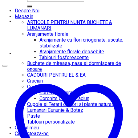
după:
Despre Noi
Magazin
ARTICOLE PENTRU NUNTA BUCHETE &
LUMANARI
Aranjamente florale
Aranjamente cu flori criogenate, uscate,
stabilizate
Aranjamente florale deosebite
Tablouri fosforescente
Buchete de mireasa, nasa si domnisoare de
onoare
CADOURI PENTRU EL & EA
Craciun
Coronite
Coronite funerare
Coronite pentru Craciun
Cupole si Terarii cu flori si plante naturale
Lumanari Cununie & Botez
Paste
Tablouri personalizate
Contul meu
Contacteaza-ne