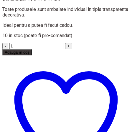
Toate produsele sunt ambalate individual in tipla transparenta
decorativa.
Ideal pentru a putea fi facut cadou.
10 în stoc (poate fi pre-comandat)
Cantitate
Aranjament
Adaugă în coș
floral,
Sevirox
Decor,
cu
5
trandafiri
din
sapun,
frezie,
roz
prafuit
si
crem,
model