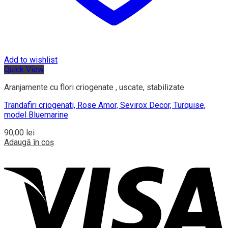
Add to wishlist
Quick View
Aranjamente cu flori criogenate , uscate, stabilizate
Trandafiri criogenati, Rose Amor, Sevirox Decor, Turquise,
model Bluemarine
90,00
lei
Adaugă în coș