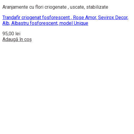
Aranjamente cu flori criogenate , uscate, stabilizate
Trandafir criogenat fosforescent , Rose Amor, Sevirox Decor,
Alb, Albastru fosforescent, model Unique
95,00
lei
Adaugă în coș